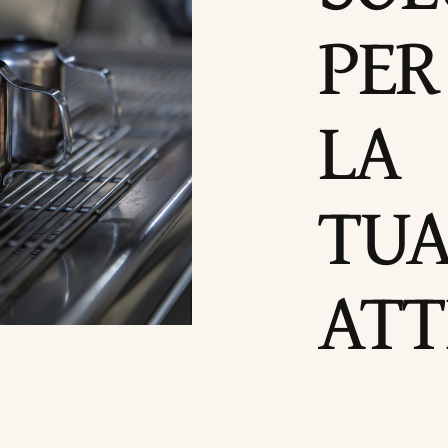
PER
LA
TU
ATT