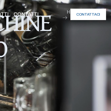
CHINE
HOME
TTI
CONTATTI
CONTATTACI
SERVIZI
O